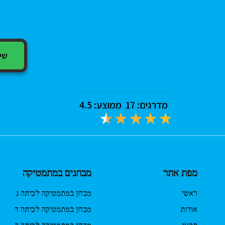
תביעה בדב
להגבלת אח
האתר או 
שיתוף
השימוש בא
חל איסור 
מדרגים:
17
ממוצע:
4.5
הציבור.
משתמש אש
נכונים, מ
לאתר מידע
מפת אתר
מבחנים במתמטיקה
חלק מהשיר
שיאפשרו י
ראשי
מבחן במתמטיקה לכיתה ג
מידע זה ע
אודות
מבחן במתמטיקה לכיתה ד
זהות, כתו