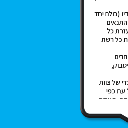
יו (כולם יחד
 התנאים
עזרת כל
ות כל רשת
חרים
סבוק,
י של צוות
 עת כפי
תר. תאריך
לא הודעה
כל טענה או