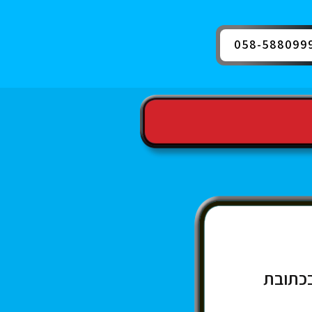
058-588099
בכתובת