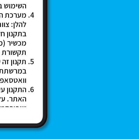
השימוש ב
מערכת היח
להלן: צוו
בתקנון חל
מכשיר (מח
תקשורת מק
תקנון זה 
במרשתת א
וואטסאפ,
התקנון עש
האתר. על
שיפורסמו 
עדכון אחרון: 1 בפברו
הנהלת הא
מראש באו