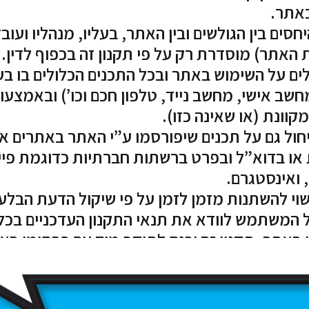
אתר.
סים בין הגולשים ובין האתר, בעליו, מנהליו ועובד
ת האתר) מוסדרת רק על פי תקנון זה בכפוף לדין.
ים על השימוש באתר ובכל התכנים הכלולים בו ב
שב אישי, מחשב נייד, טלפון חכם וכו’) ובאמצע
וונת (או שאינה כזו).
יחול גם על תכנים שיפורסמו ע”י האתר באתרים א
ו בדוא”ל ובפרט ברשתות חברתיות כדוגמת פיי
 ואינסטגרם.
וי להשתנות מזמן לזמן על פי שיקול הדעת הבלעד
 המשתמש לוודא את תנאי התקנון העדכניים בכל
באתר. תקנון זה יכנס לתוקף מיד עם פרסומו בא
אר 2018.
תר רשאית להפסיק את פעילות האתר בכל עת ול
פן זמני או לצמיתות. המשתמש מוותר מראש על 