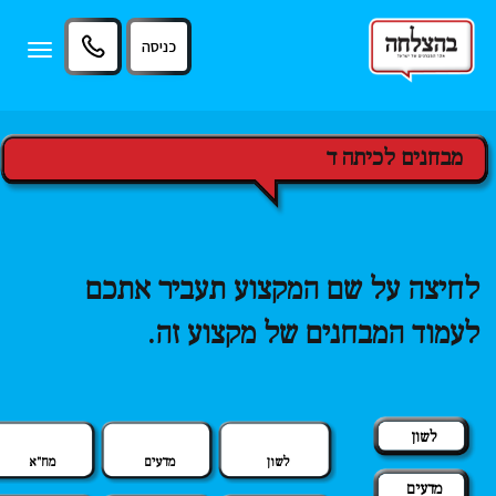
11
12
13
כניסה
Toggle
igation
מבחנים לכיתה ד
לחיצה על שם המקצוע תעביר אתכם
לעמוד המבחנים של מקצוע זה.
לשון
לשון
מדעים
מח"א
מדעים