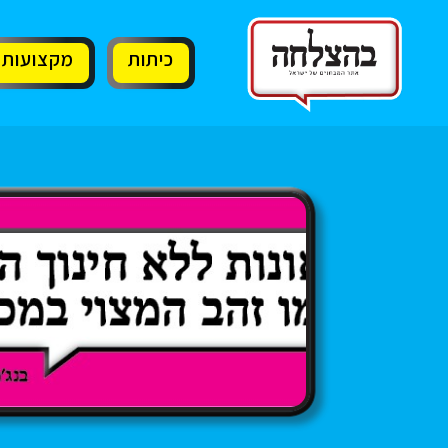
11
12
13
כיתות
מקצועות
•
•
•
•
•