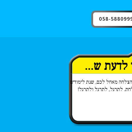
058-588099
 לדעת ש...
הצלחה מאחל לכם, שנת לימודים
לחת. לתרגל, לתרגל ולתרגל!