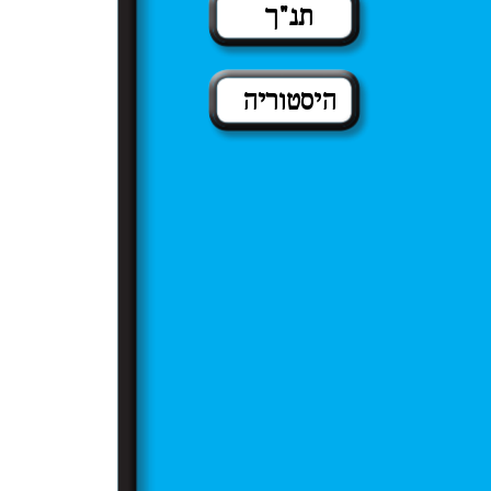
תנ"ך
היסטוריה