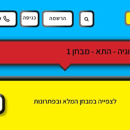
כניסה
הרשמה
9
יה - התא - מבחן 1
לצפייה במבחן המלא ובפתרונות