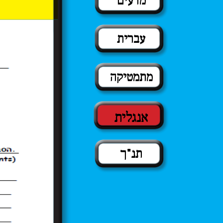
מדעים
עברית
מתמטיקה
אנגלית
תנ"ך