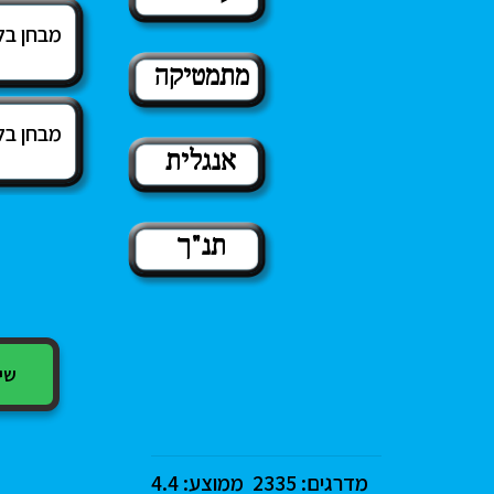
מבחן בל
מתמטיקה
מבחן בל
אנגלית
תנ"ך
שיתוף
מדרגים:
2335
ממוצע:
4.4