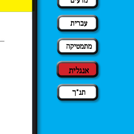
מדעים
עברית
מתמטיקה
אנגלית
תנ"ך