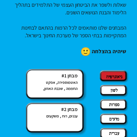
שאלות ולשפר את הביטחון העצמי של התלמידים בתהליך
הלימוד והבנת הנושאים השונים.
המבחנים שלנו מותאמים לכל הרמות בהתאם לבחינות
המתקיימות בבתי הספר של מערכת החינוך בישראל.
שיהיה בהצלחה
מבחן #1
גיאוגרפיה
האטמוספירה, אפקט
החממה , שכבת האוזון,
לשון
ספרות
מבחן #2
עננים, רוח , משקעים
מדעים
עברית