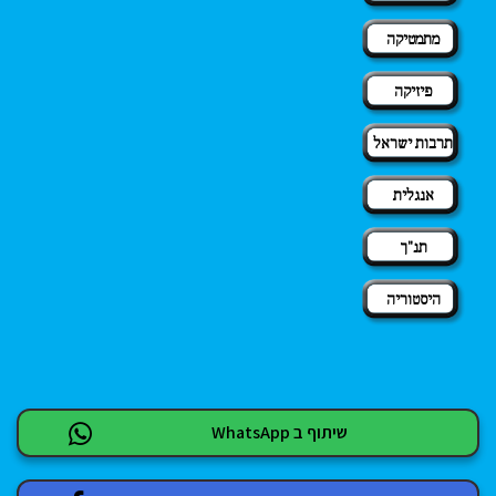
מתמטיקה
פיזיקה
תרבות ישראל
אנגלית
תנ"ך
היסטוריה
שיתוף ב WhatsApp