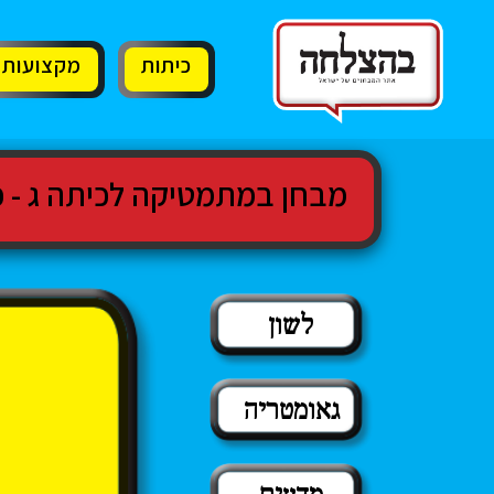
11
12
13
כיתות
מקצועות
מבחן במתמטיקה לכיתה ג - כ
לשון
גאומטריה