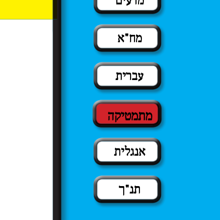
מדעים
מח"א
עברית
מתמטיקה
אנגלית
תנ"ך